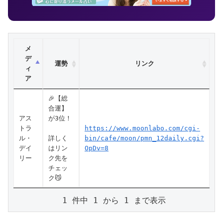
メ
デ
運勢
リンク
ィ
ア
🎉【総
合運】
アス
が3位！
トラ
https://www.moonlabo.com/cgi-
ル・
詳しく
bin/cafe/moon/pmn_12daily.cgi?
デイ
はリン
OpDv=8
リー
ク先を
チェッ
ク😼
 1 件中 1 から 1 まで表示